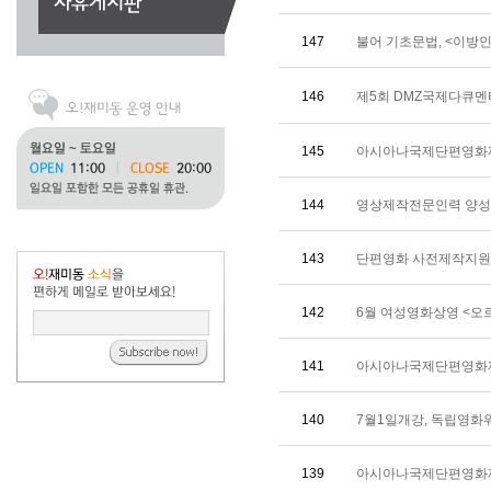
147
불어 기초문법, <이방인
146
제5회 DMZ국제다큐
145
아시아나국제단편영화제
144
영상제작전문인력 양성
143
단편영화 사전제작지원 
142
6월 여성영화상영 <오
141
아시아나국제단편영화제
140
7월1일개강, 독립영
139
아시아나국제단편영화제