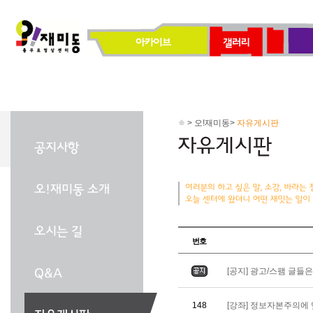
> 오!재미동>
자유게시판
번호
[공지] 광고/스팸 글들
148
[강좌] 정보자본주의에