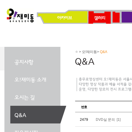
> 오!재미동>
Q&A
번호
2479
DVD실 문의
[1]