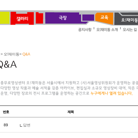
> 오!재미동>
Q&A
번호
제목
89
답변