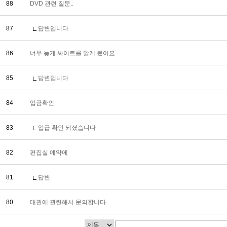
88
DVD 관련 질문..
87
답변입니다
86
너무 늦게 싸이트를 알게 됬어요.
85
답변입니다
84
입금확인
83
입급 확인 되셨습니다
82
편집실 예약에
81
답변
80
대관에 관련해서 문의합니다.