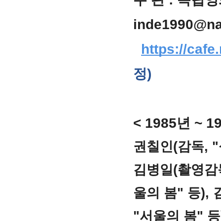
inde1990@na
https://caf
정)
< 1985년 ~
권칠인(감독, "
김병일(촬영감독,
울의 봄" 등)
"서울의 봄" 등