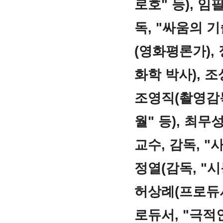
로호" 등), 임
독, "싸움의 기
(영화평론가), 
화학 박사), 조
조영직(촬영감독,
월" 등), 최무
교수, 감독, "
정열(감독, "시
허상례(프로듀서
로듀서, "극적