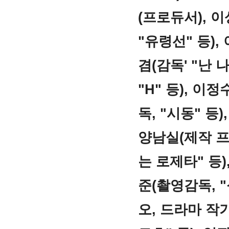
(프로듀서), 이
"유령선" 등),
겸(감독' "난 
"H" 등), 이
독, "시동" 등
양남실(제작 프로
는 로제타" 등)
준(촬영감독, 
오, 드라마 작가