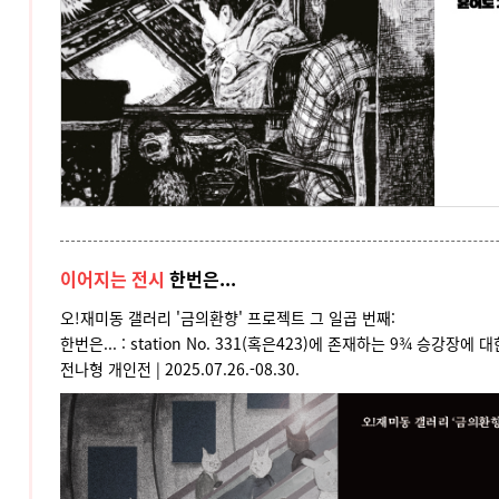
이어지는 전시
한번은...
오!재미동 갤러리 '금의환향' 프로젝트 그 일곱 번째:
한번은... : station No. 331(혹은423)에 존재하는 9¾ 승강장에 
전나형
개인전 |
2025.07.26.-08.30.