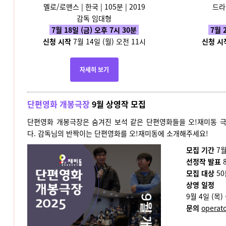
멜로/로맨스 | 한국 | 105분 | 2019
드라마
감독 임대형
7월 18일 (금) 오후 7시 30분
7월 
신청 시작
7월 14일 (월) 오전 11시
신청 시
자세히 보기
단편영화 개봉극장
9월 상영작 모집
단편영화 개봉극장은 숨겨진 보석 같은 단편영화들을 오!재미동 
다. 감독님의 반짝이는 단편영화를 오!재미동에 소개해주세요!
모집 기간
7월
선정작 발표
8
모집 대상
50
상영 일정
9월 4일 (목) 
문의
operat