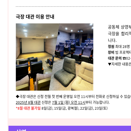
극장 대관 이용 안내
공동체 상영
극장을 합리
니다.
정원
최대 28명
장비
빔 프로젝터
대관 문의
☎02-
▼자세한 내용은
◆극장 대관은 신청 전월 첫 번째 운영일 오전 11시부터 전화로 신청하실 수 있습
2025년 8월 대관
신청은
7월 1일 (화) 오전 11시
부터 가능합니다.
*8월 대관 불가일
8일(금), 15일(금, 광복절), 22일(금), 23일(토)