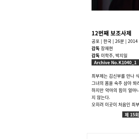
12번째 보조사제
공포 | 한국 | 26분 | 2014
감독
장재현
감독
이학주, 박지일
Archive No.K1040_1
최부제는 김신부를 만나 식
그녀의 몸을 숙주 삼아 똬
하지만 악마의 힘이 얼마
지 않는다.
오히려 이곳이 처음인 최부
제 15