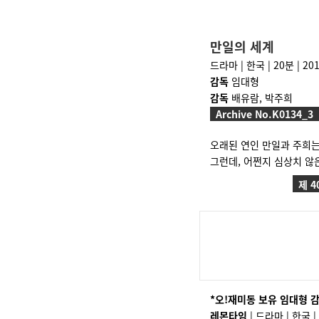
만일의 세계
드라마 | 한국 | 20분 | 20
감독
임대형
감독
배유람, 박주희
Archive No.K0134_3
오래된 연인 만일과 주희는
그런데, 어쩐지 심상치 않
제 4
*오!재미동 보유 임대형 
레몬타임
| 드라마 | 한국 | 