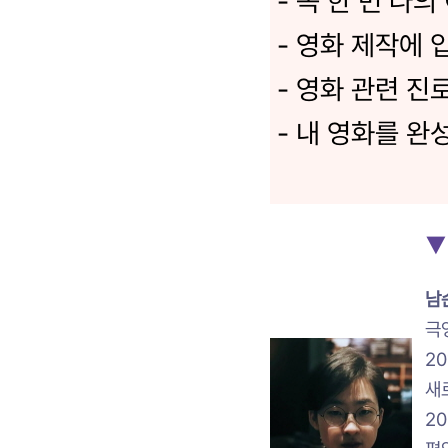
- 꼭 한 번 나
- 영화 제작에 
- 영화 관련 진
- 내 영화를 완
▼
남
극
2
새
2