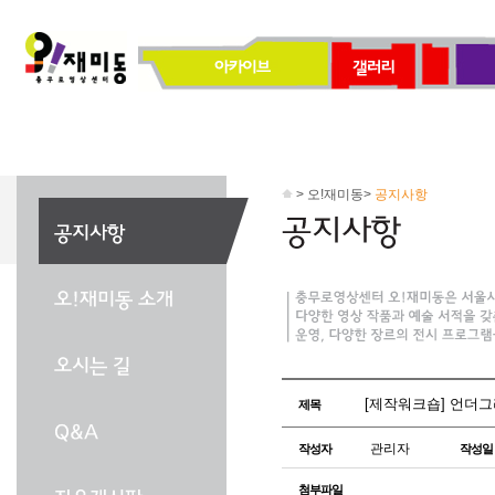
> 오!재미동>
공지사항
[제작워크숍] 언더그라운드
제목
관리자
작성자
작성일
첨부파일