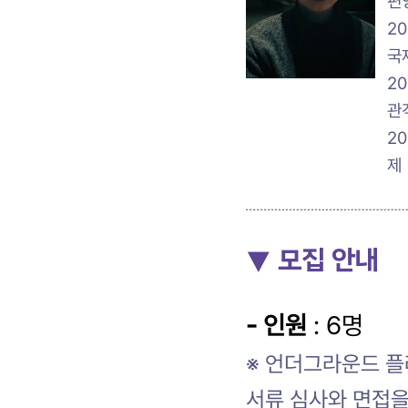
편
2
국
2
관
2
제
▼ 모집 안내
- 인원
: 6명
※ 언더그라운드 플
서류 심사와 면접을