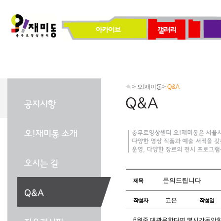
> 오!재미동>
Q&A
문의드립니다
제목
고은
작성자
작성일
6월중 대관을한다면 몇시간동안