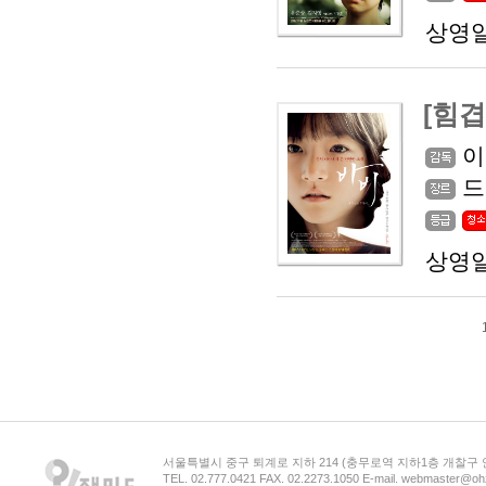
상영일
[힘
이
드
상영일
서울특별시 중구 퇴계로 지하 214 (충무로역 지하1층 개찰구
TEL. 02.777.0421 FAX. 02.2273.1050 E-mail. webmaster@oh