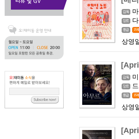
마
다
상영일
[Ap
미
드
상영일
[Ap