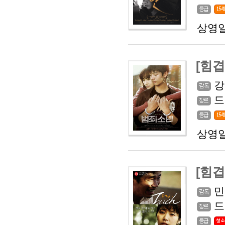
상영일
[힘
강
드
상영일
[힘
민
드