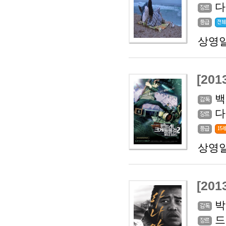
다
상영일
[20
백
다
상영일
[201
박
드