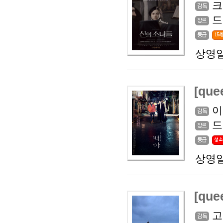
크
드
상영일
[que
이
드
상영일
[qu
고