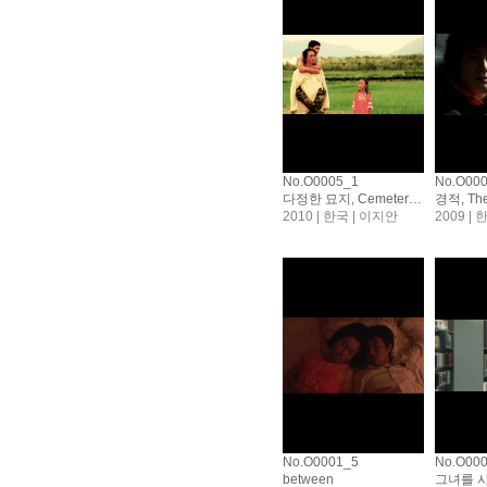
No.O0005_1
No.O00
다정한 묘지, Cemetery of Minds
경적, The
2010 | 한국 | 이지안
2009 |
No.O0001_5
No.O00
between
그녀를 