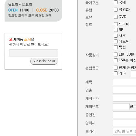
국내
국가구분
극영화
유형
DVD
보유
드라마
장르
SF
서부
에로틱
독립
1분~30분
작품길이
150분 이
전체 관람
관람등급
기타
제목
연출
제작국가
년 
제작년도
출연진
영화제
줄거리