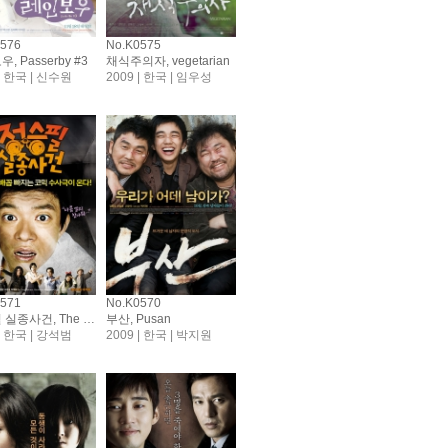
0576
No.K0575
, Passerby #3
채식주의자, vegetarian
 | 한국 | 신수원
2009 | 한국 | 임우성
0571
No.K0570
정승필 실종사건, The Weird Missing Case of Mr.J
부산, Pusan
 | 한국 | 강석범
2009 | 한국 | 박지원