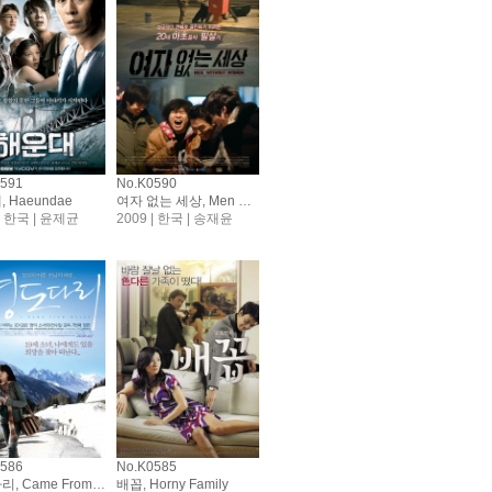
0591
No.K0590
 Haeundae
여자 없는 세상, Men Without Women
 | 한국 | 윤제균
2009 | 한국 | 송재윤
0586
No.K0585
영도다리, Came From Busan
배꼽, Horny Family