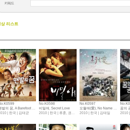
키워드
영상 리스트
No.K0599
No.K0598
No.K0597
No.K
맨발의 꿈, A Barefoot Dream
비밀애, Secret Love
오월애(愛), No Name Stars
2010 | 한국 | 김태균
2010 | 한국 | 류훈, 권지연
2010 | 한국 | 김태일
2010