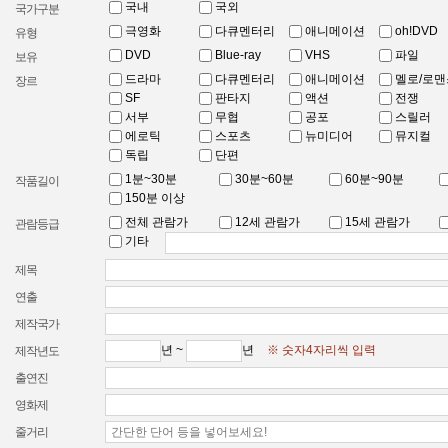
국내
국외
국가구분
극영화
다큐멘터리
애니메이션
oh!DVD
유형
DVD
Blue-ray
VHS
파일
보유
드라마
다큐멘터리
애니메이션
멜로/로맨
장르
SF
판타지
액션
전쟁
서부
무협
공포
스릴러
에로틱
스포츠
뉴미디어
뮤지컬
독립
단편
1분~30분
30분~60분
60분~90분
작품길이
150분 이상
전체 관람가
12세 관람가
15세 관람가
관람등급
기타
제목
연출
제작국가
년 ~
년
※ 숫자4자리씩 입력
제작년도
출연진
영화제
줄거리