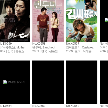
No.K0559
No.K0558
No.K0557
No.K
마더(봉준호), Mother
반두비, Bandhobi
김씨표류기, Castaway On The Moon
2009 | 한국 | 봉준호
2009 | 한국 | 신동일
2009 | 한국 | 이해준
2009
No.K0554
No.K0553
No.K0552
No.K