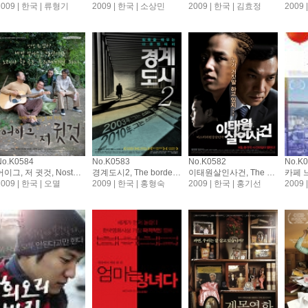
2009 | 한국 | 류형기
2009 | 한국 | 소상민
2009 | 한국 | 김효정
2009
No.K0584
No.K0583
No.K0582
No.K
어이그, 저 귓것, Nostalgia
경계도시2, The border city2
이태원살인사건, The Case of Itaewon Homicide
카페 느
2009 | 한국 | 오멸
2009 | 한국 | 홍형숙
2009 | 한국 | 홍기선
2009