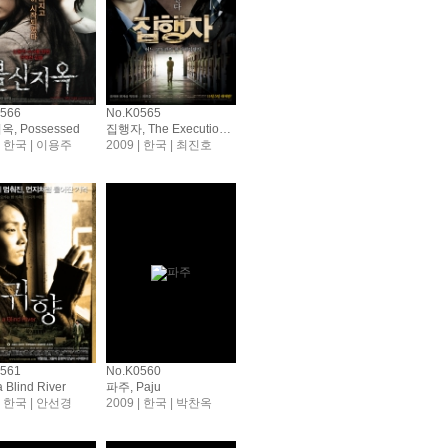
0566
No.K0565
, Possessed
집행자, The Executioner
 | 한국 | 이용주
2009 | 한국 | 최진호
0561
No.K0560
 Blind River
파주, Paju
 | 한국 | 안선경
2009 | 한국 | 박찬옥