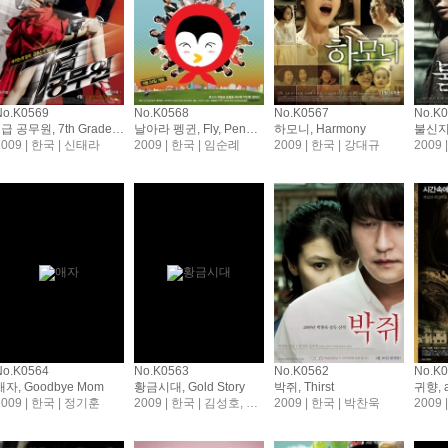
No.K0569
No.K0568
No.K0567
No.K
7급 공무원, 7th Grade Civil Servant
날아라 펭귄, Fly, Penguin
하모니, Harmony
불신지옥
2009 | 한국 | 신태라
2009 | 한국 | 임순례
2009 | 한국 | 강대규
2009
No.K0564
No.K0563
No.K0562
No.K
애자, Goodbye Mom
황금시대, Gold Story
박쥐, Thirst
귀향, a
2009 | 한국 | 정기훈
2009 | 한국 | 김성호, 김은경, 남다정, 양해훈
2009 | 한국 | 박찬욱
2009