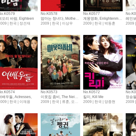
No.K0579
No.K0578
No.K0577
No.K
회오리 바람, Eighteen
엄마는 창녀다, Mother Is A Whore
계몽영화, Enlightenment Film
레인보우
2009 | 한국 | 장건재
2009 | 한국 | 이상우
2009 | 한국 | 박동훈
2009
No.K0574
No.K0573
No.K0572
No.K
여배우들, Actresses,
이웃집 좀비, The Neighbor Zombie
킬미, Kill Me
2009 | 한국 | 이재용
2009 | 한국 | 류훈, 오영두, 장윤정, 홍영근
2009 | 한국 | 양종현
2009