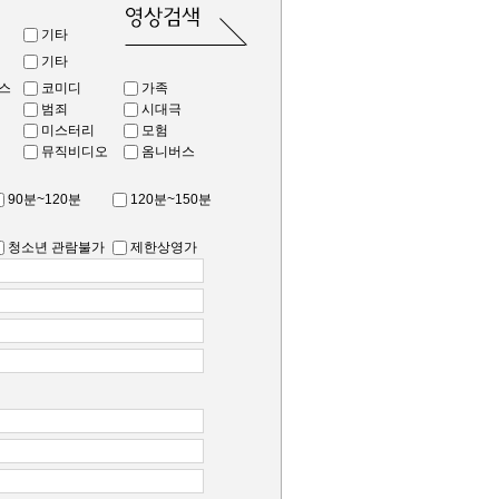
기타
기타
스
코미디
가족
범죄
시대극
미스터리
모험
뮤직비디오
옴니버스
90분~120분
120분~150분
청소년 관람불가
제한상영가