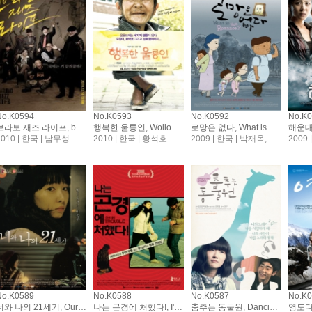
No.K0594
No.K0593
No.K0592
No.K
브라보 재즈 라이프, bravo jazz life
행복한 울릉인, Wollongong is happy
로망은 없다, What is Not Romance
해운대,
2010 | 한국 | 남무성
2010 | 한국 | 황석호
2009 | 한국 | 박재옥, 수경, 홍은지
2009
No.K0589
No.K0588
No.K0587
No.K
너와 나의 21세기, Our Fantastic 21st. Century
나는 곤경에 처했다!, I'm in Trouble!
춤추는 동물원, Dancing Zoo