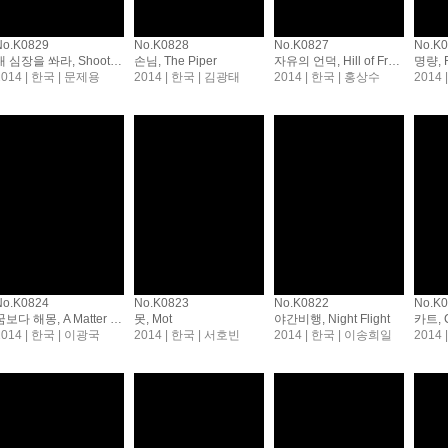
No.K0829
No.K0828
No.K0827
No.K
내 심장을 쏴라, Shoot Me In The Heart
손님, The Piper
자유의 언덕, Hill of Freedom
명량, R
2014 | 한국 | 문제용
2014 | 한국 | 김광태
2014 | 한국 | 홍상수
2014
No.K0824
No.K0823
No.K0822
No.K
꿈보다 해몽, A Matter of Interpretation
못, Mot
야간비행, Night Flight
카트, C
2014 | 한국 | 이광국
2014 | 한국 | 서호빈
2014 | 한국 | 이송희일
2014