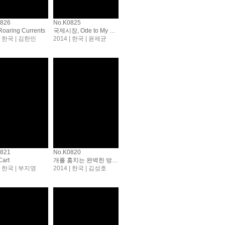
0826
No.K0825
oaring Currents
국제시장, Ode to My Father
 | 한국 | 김한민
2014 | 한국 | 윤제균
0821
No.K0820
art
개를 훔치는 완벽한 방법, How to Steal a Dog
 | 한국 | 부지영
2014 | 한국 | 김성호