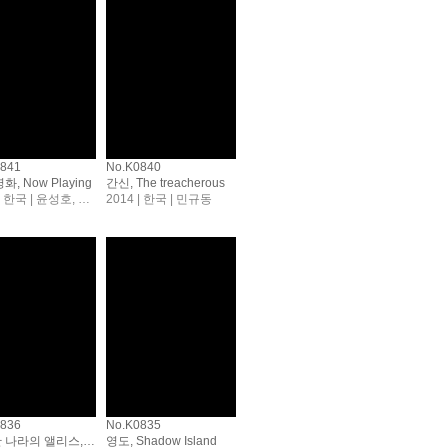
0841
No.K0840
화, Now Playing
간신, The treacherous
2014 | 한국 | 윤성호, 강경태, 구교환
2014 | 한국 | 민규동
0836
No.K0835
성실한 나라의 앨리스, Alice In Earnestland
영도, Shadow Island