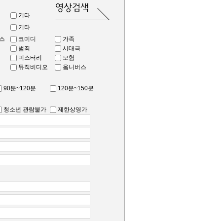
기타
기타
스
코미디
가족
범죄
시대극
미스터리
모험
뮤직비디오
옴니버스
90분~120분
120분~150분
청소년 관람불가
제한상영가