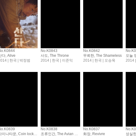
No.K0844
No.K0843
No.K0842
No.K
산다, Alive
사도, The Throne
무뢰한, The Shameless
오늘 영
2014 | 한국 | 박정범
2014 | 한국 | 이준익
2014 | 한국 | 오승욱
No.K0839
No.K0838
No.K0837
No.K
차이나타운, Coin locker Girl
조류인간, The Avian Kind
화장, Revivre