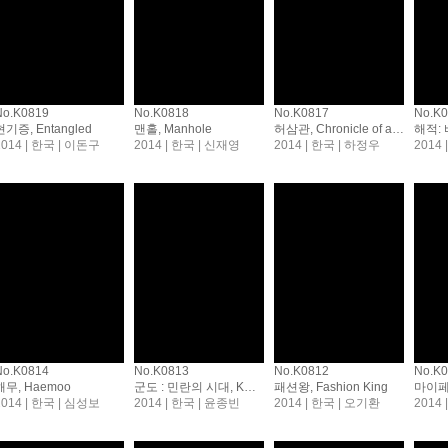
No.K0819
No.K0818
No.K0817
No.K
현기증, Entangled
맨홀, Manhole
허삼관, Chronicle of a Blood Merchant
2014 | 한국 | 이돈구
2014 | 한국 | 신재영
2014 | 한국 | 하정우
2014
No.K0814
No.K0813
No.K0812
No.K0
해무, Haemoo
군도 : 민란의 시대, KUNDO: Age of the Rampant
패션왕, Fashion King
2014 | 한국 | 심성보
2014 | 한국 | 윤종빈
2014 | 한국 | 오기환
2014