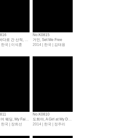
0816
No.K0815
해적: 바다로 간 산적, The Pirates
거인, Set Me Free
 | 한국 | 이석훈
2014 | 한국 | 김태용
811
No.K0810
마이페어 웨딩, My Fair Wedding
도희야, A Girl at My Door
 | 한국 | 장희선
2014 | 한국 | 정주리