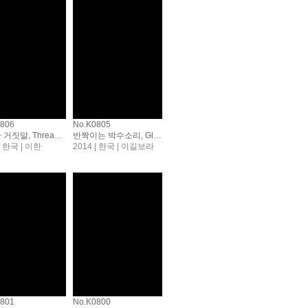
0806
No.K0805
우아한 거짓말, Thread of Lies
반짝이는 박수소리, Glittering Hands
| 한국 | 이한
2014 | 한국 | 이길보라
0801
No.K0800