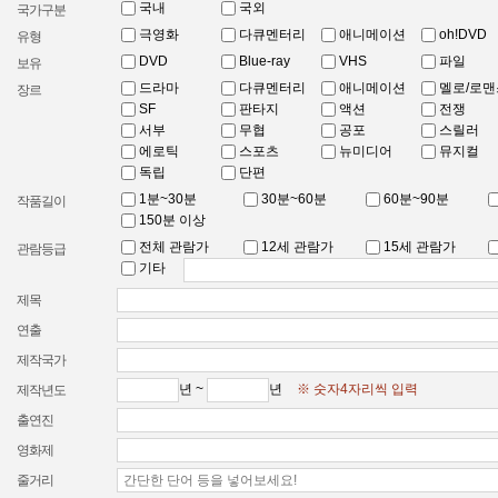
국내
국외
국가구분
극영화
다큐멘터리
애니메이션
oh!DVD
유형
DVD
Blue-ray
VHS
파일
보유
드라마
다큐멘터리
애니메이션
멜로/로맨
장르
SF
판타지
액션
전쟁
서부
무협
공포
스릴러
에로틱
스포츠
뉴미디어
뮤지컬
독립
단편
1분~30분
30분~60분
60분~90분
작품길이
150분 이상
전체 관람가
12세 관람가
15세 관람가
관람등급
기타
제목
연출
제작국가
년 ~
년
※ 숫자4자리씩 입력
제작년도
출연진
영화제
줄거리