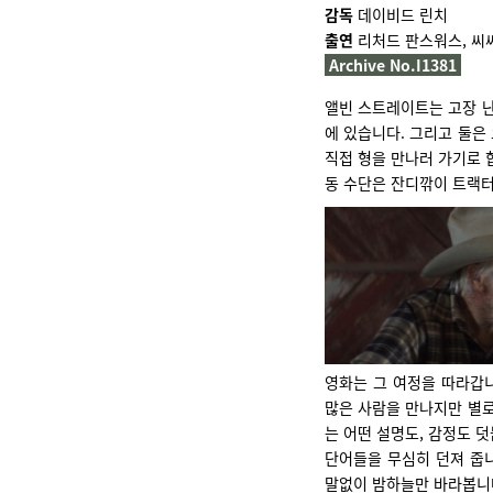
감독
데이비드 린치
출연
리처드 판스워스, 씨
Archive No.I1381
앨빈 스트레이트는 고장 난
에 있습니다. 그리고 둘은
직접 형을 만나러 가기로 합
동 수단은 잔디깎이 트랙터
영화는 그 여정을 따라갑니
많은 사람을 만나지만 별로
는 어떤 설명도, 감정도 덧
단어들을 무심히 던져 줍니
말없이 밤하늘만 바라봅니