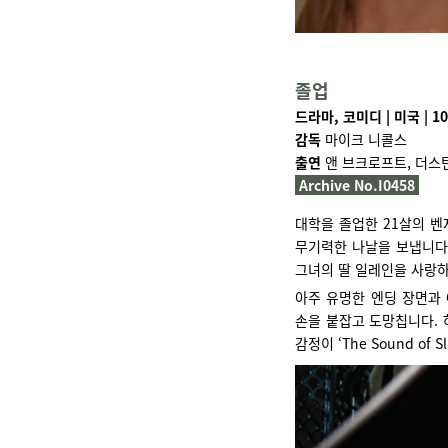
졸업
드라마, 코미디 | 미국 | 10
감독
마이크 니콜스
출연
앤 브크로프트, 더스
Archive No.I0458
대학을 졸업한 21살의 벤
무기력한 나날을 보냅니다.
그녀의 딸 일레인을 사랑하
아주 유명한 엔딩 장면과 
손을 붙잡고 도망칩니다. 
감정이 ‘The Sound of 