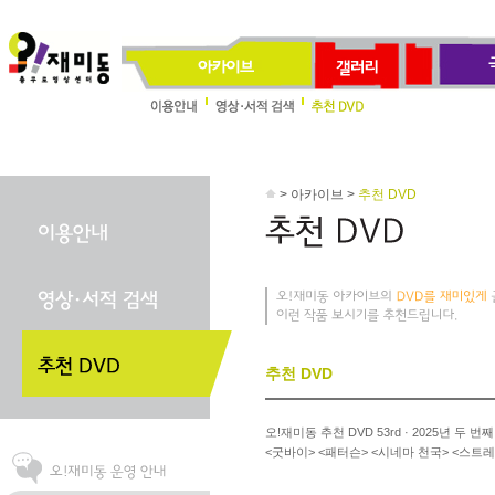
> 아카이브 >
추천 DVD
추천 DVD
오!재미동 추천 DVD 53rd · 2025년 두 번
<굿바이> <패터슨> <시네마 천국> <스트