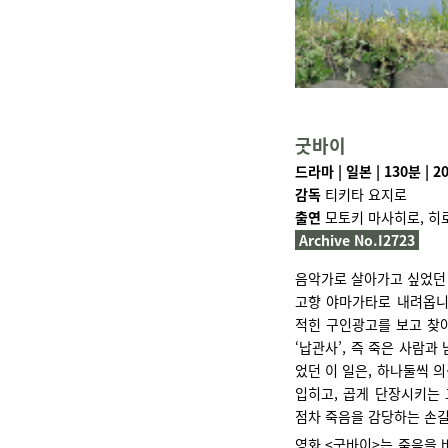
굿바이
드라마 | 일본 | 130분 | 2
감독
티키타 요지로
출연
모토키 마사히로, 히
Archive No.I2723
음악가로 살아가고 싶었던 
고향 야마가타로 내려옵니다
적힌 구인광고를 보고 찾
‘납관사’, 즉 죽은 사람
었던 이 일은, 하나둘씩 
입히고, 곱게 단장시키는 
점차 죽음을 감당하는 손길
영화 <굿바이>는 죽음을 