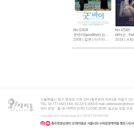
No.I1928
No.I2585
굿바이(goodbye) おくりびと, Departures
패터슨 , Pat
2008 | 일본 | 타키타 요지로
2016 | 프랑스, 독일
서울특별시 중구 퇴계로 지하 214 (충무로역 지하1층 개찰구 안
TEL. 02.777.0421 FAX. 02.2273.1050 E-mail. webmaster@ohzem
센터 운영 : 월~토 OPEN 11:00, CLOSE 20:00, 일요일 포함 
Copyright 2013 oh!zemidong ALL RIGHT RESERVED.