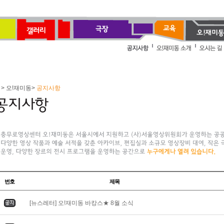
> 오!재미동>
공지사항
번호
제목
[뉴스레터] 오!재미동 바캉스★ 8월 소식