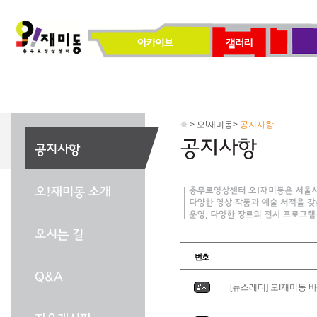
> 오!재미동>
공지사항
번호
[뉴스레터] 오!재미동 