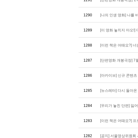
1291
[단편영화 개봉극장] '2막'
1290
[나의 인생 영화] 나를 바꾸
1289
[이 영화 놓치지 마오!] 다
1288
[이런 책은 어때요?] 너는
1287
[단편영화 개봉극장] 7월 개
1286
[아카이브] 신규 콘텐츠 안내
1285
[뉴스레터] 다시 돌아온
1284
[우리가 놓친 단편] 잃어버린
1283
[이런 책은 어때요?] 프로
1282
[공지] 서울영상위원회 