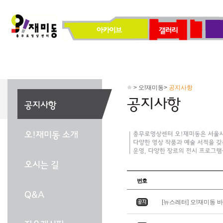
> 오!재미동>
공지사항
번호
[뉴스레터] 오!재미동 