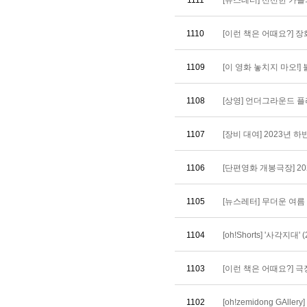
1111
[뉴스레터] 선선한 가을의
1110
[이런 책은 어때요?] 장화,
1109
[이 영화 놓치지 마오!] 
1108
[상영] 언더그라운드 플
1107
[장비 대여] 2023년 
1106
[단편영화 개봉극장] 202
1105
[뉴스레터] 무더운 여름 
1104
[oh!Shorts] '사각지대' (
1103
[이런 책은 어때요?] 극장
1102
[oh!zemidong GAll