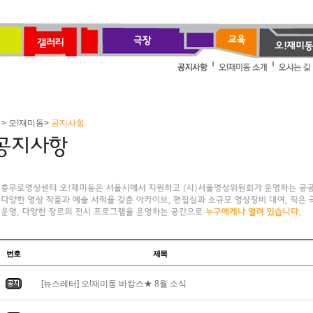
> 오!재미동>
공지사항
번호
제목
[뉴스레터] 오!재미동 바캉스★ 8월 소식