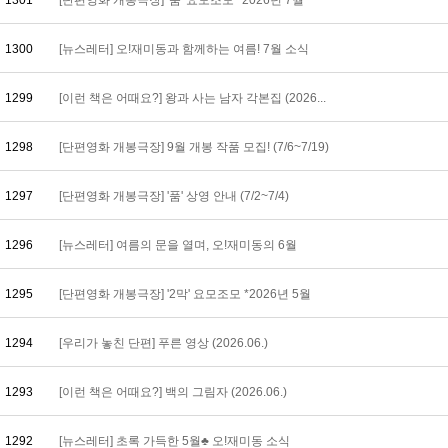
1301
[단편영화 개봉극장] '품' 요모조모 *2026년 7월
1300
[뉴스레터] 오!재미동과 함께하는 여름! 7월 소식
1299
[이런 책은 어때요?] 왕과 사는 남자 각본집 (2026...
1298
[단편영화 개봉극장] 9월 개봉 작품 모집! (7/6~7/19)
1297
[단편영화 개봉극장] '품' 상영 안내 (7/2~7/4)
1296
[뉴스레터] 여름의 문을 열며, 오!재미동의 6월
1295
[단편영화 개봉극장] '2막' 요모조모 *2026년 5월
1294
[우리가 놓친 단편] 푸른 영상 (2026.06.)
1293
[이런 책은 어때요?] 백의 그림자 (2026.06.)
1292
[뉴스레터] 초록 가득한 5월♣ 오!재미동 소식