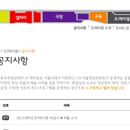
> 오!재미동>
공지사항
번호
제목
[뉴스레터] 오!재미동 바캉스★ 8월 소식