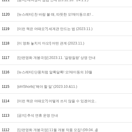
1121
[공지] 대여장비 점검 안내 (23.12.10.~24.1.1.)
1120
[뉴스레터] 찬 바람 불 때, 따뜻한 오!재미동으로! ..
1119
[이런 책은 어때요?] 세계관 만드는 법 (2023.11.)
1118
[이 영화 놓치지 마오!] 어떤 관계 (2023.11.)
1117
[단편영화 개봉극장] 2023.11. '갈팡질팡' 상영 안내
1116
[뉴스레터] 단풍처럼 알록달록! 오!재미동의 10월
1115
[oh!Shorts] '해야 할 일' (2023.10.&11.)
1114
[이런 책은 어때요?] 어떻게 쓰지 않을 수 있겠어요..
1113
[공지] 추석 연휴 운영 안내
1112
[단편영화 개봉극장] 11월 개봉 작품 모집! (09.04...