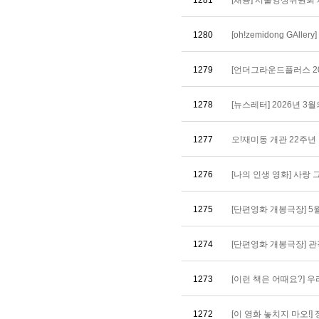
1281
[채용] 서울영상위원회 사
1280
[oh!zemidong GAll
1279
[언더그라운드플러스 20
1278
[뉴스레터] 2026년 3
1277
오!재미동 개관 22주년 기
1276
[나의 인생 영화] 사랑 그리고
1275
[단편영화 개봉극장] 5월 
1274
[단편영화 개봉극장] 관객기
1273
[이런 책은 어때요?] 우
1272
[이 영화 놓치지 마오!] 정수