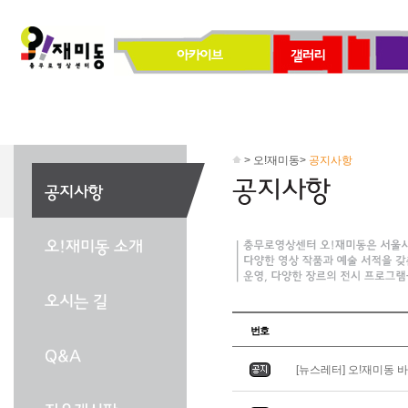
> 오!재미동>
공지사항
번호
[뉴스레터] 오!재미동 