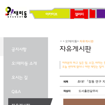
> 오!재미동>
자유게시판
초대! 『정동 연구 지
제목
도서출판갈무리
작성자