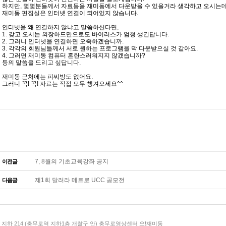
하지만, 몇몇분들께서 자료등을 재미동에서 다운받을 수 있을거라 생각하고 오시는데
재미동 편집실은 인터넷 연결이 되어있지 않습니다.
인터넷을 왜 연결하지 않냐고 말씀하신다면,
1. 갖고 오시는 외장하드만으로도 바이러스가 엄청 생긴답니다.
2. 그러니 인터넷을 연결하면 오죽하겠습니까.
3. 각각의 회원님들께서 서로 원하는 프로그램을 막 다운받으실 것 같아요.
4. 그러면 재미동 컴퓨터 혼란스러워지지 않겠습니까?
등의 말씀을 드리고 싶답니다.
재미동 근처에는 피씨방도 없어요.
그러니 꼭! 꼭! 자료는 직접 모두 챙겨오세요^^
7, 8월의 기초교육강좌 공지
이전글
제1회 달려라 메트로 UCC 공모전
다음글
지하 214 (충무로역 지하1층 개찰구 안) 충무로영상센터 오!재미동