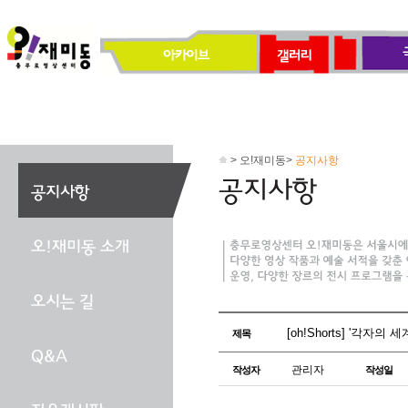
> 오!재미동>
공지사항
[oh!Shorts] '각자의 세계'
제목
관리자
작성자
작성일