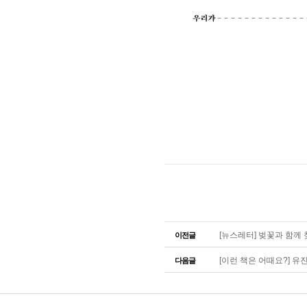
[뉴스레터] 벚꽃과 함께 찾아
이전글
[이런 책은 어때요?] 유진 
다음글