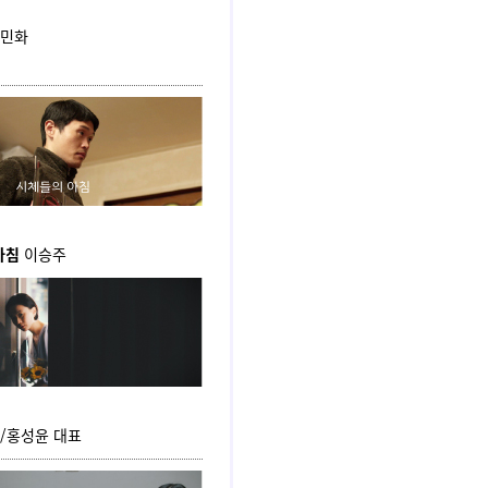
민화
아침
이승주
/
홍성윤 대표