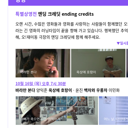
특별상영전
엔딩 크레딧 ending credits
오랜 시간, 수많은 영화들과 영화를 사랑하는 사람들이 함께했던 오!
라는 긴 영화의 러닝타임이 끝을 향해 가고 있습니다. 행복했던 추
해, 오!재미동 극장의 엔딩 크레딧에 함께 해주세요.
▼일시를
10월 16일 (목) 오후 7시 30분
바라만 본다
양익준
옥상에 호랑이
·
윤진
백차와 우롱차
이민화