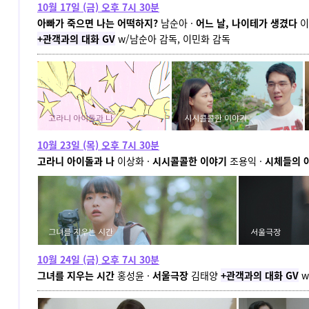
10월 17일 (금) 오후 7시 30분
아빠가 죽으면 나는 어떡하지?
남순아 ·
어느 날, 나이테가 생겼다
이
+관객과의 대화 GV
w/
남순아 감독, 이민화 감독
10월 23일 (목) 오후 7시 30분
고라니 아이돌과 나
이상화 ·
시시콜콜한 이야기
조용익 ·
시체들의 
10월 24일 (금) 오후 7시 30분
그녀를 지우는 시간
홍성윤 ·
서울극장
김태양
+관객과의 대화 GV
w