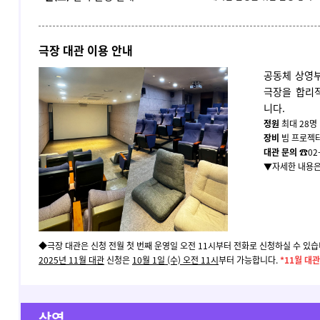
극장 대관 이용 안내
공동체 상영
극장을 합리
니다.
정원
최대 28명
장비
빔 프로젝터
대관 문의
☎02-
▼자세한 내용은
◆극장 대관은 신청 전월 첫 번째 운영일 오전 11시부터 전화로 신청하실 수 있습
2025년 11월 대관
신청은
10월 1일 (수) 오전 11시
부터 가능합니다.
*11월 대
상영