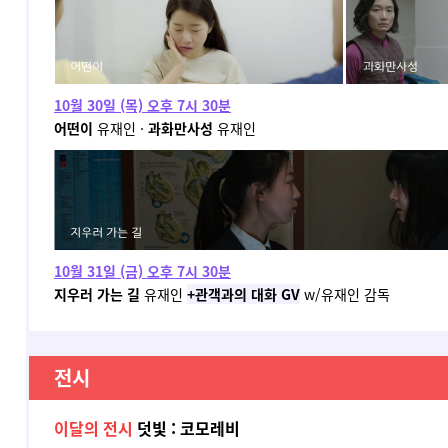
10월 30일 (목) 오후 7시 30분
어떤이
유재인 ·
과화만사성
유재인
10월 31일 (금) 오후 7시 30분
지우러 가는 길
유재인
+관객과의 대화 GV
w/
유재인 감독
전시
이달의 전시
덧빛 : 코모레비