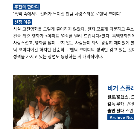
추천의 한마디
‘흑백 속에서도 컬러가 느껴질 만큼 사랑스러운 로맨틱 코미디’
선정 이유
사실 고전영화를 그렇게 좋아하지 않았다. 왠지 모르게 따분하고 우
견을 깨준 영화가 <아파트 열쇠를 빌려 드립니다>였다. 흑백영화인
사랑스럽고, 영화를 많이 보지 않는 사람들이 봐도 굉장히 재미있게 볼
틱 코미디이긴 하지만 단순히 로맨틱 코미디의 성격만 갖고 있는 것
성격을 가지고 있는 장면도 등장하는 게 매력적이다.
비거 스플
멜로/로맨스, 드라
감독
루카 구아
출연
틸다 스윈
Archive No.