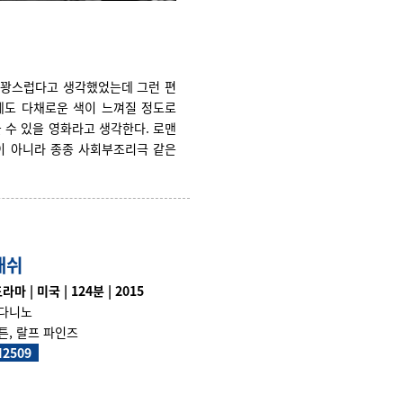
스꽝스럽다고 생각했었는데 그런 편
데도 다채로운 색이 느껴질 정도로
 수 있을 영화라고 생각한다. 로맨
이 아니라 종종 사회부조리극 같은
래쉬
마 | 미국 | 124분 | 2015
다니노
튼, 랄프 파인즈
I2509