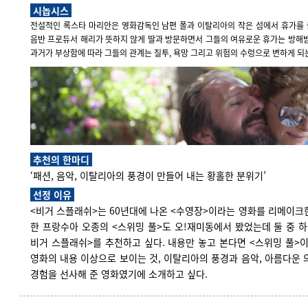
시놉시스
전설적인 록스타 마리안은 영화감독인 남편 폴과 이탈리아의 작은 섬에서 휴가를 
음반 프로듀서 해리가 뜻하지 않게 딸과 방문하면서 그들의 여유로운 휴가는 방해
과거가 부상함에 따라 그들의 관계는 질투, 욕망 그리고 위험의 수렁으로 변하게 
추천의 한마디
‘패션, 음악, 이탈리아의 풍경이 만들어 내는 황홀한 분위기’
선정 이유
<비거 스플래쉬>는 60년대에 나온 <수영장>이라는 영화를 리메이크
한 프랑수아 오종의 <스위밍 풀>도 오!재미동에서 봤었는데 둘 중 
비거 스플래쉬>를 추천하고 싶다. 내용만 놓고 본다면 <스위밍 풀>이
영화의 내용 이상으로 보이는 것, 이탈리아의 풍경과 음악, 아름다운 
경험을 선사해 준 영화였기에 소개하고 싶다.