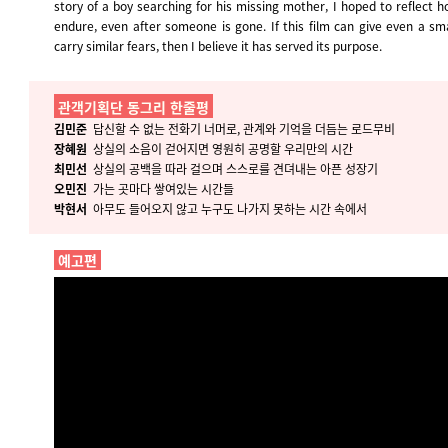
story of a boy searching for his missing mother, I hoped to reflect 
endure, even after someone is gone. If this film can give even a sm
carry similar fears, then I believe it has served its purpose.
관객기획단 동그리 한줄평
김민준
답신할 수 없는 전화기 너머로, 관계와 기억을 더듬는 로드무비
장혜원
상실의 소음이 걷어지면 영원히 공명할 우리만의 시간
최민선
상실의 공백을 따라 걸으며 스스로를 견뎌내는 아픈 성장기
오민진
가는 곳마다 쌓여있는 시간들
박현서
아무도 들어오지 않고 누구도 나가지 못하는 시간 속에서
예고편