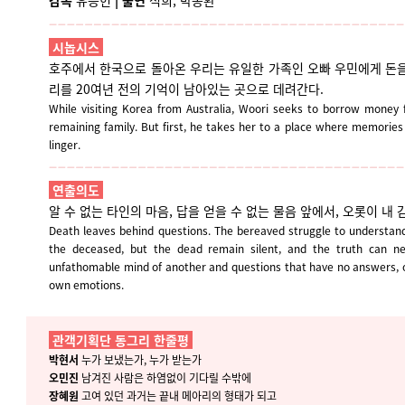
감독
유승헌
|
출연
석희, 박종환
시놉시스
호주에서 한국으로 돌아온 우리는 유일한 가족인 오빠 우민에게 돈을
리를 20여년 전의 기억이 남아있는 곳으로 데려간다.
While visiting Korea from Australia, Woori seeks to borrow money 
remaining family. But first, he takes her to a place where memories
linger.
연출의도
알 수 없는 타인의 마음, 답을 얻을 수 없는 물음 앞에서, 오롯이 내
Death leaves behind questions. The bereaved struggle to understan
the deceased, but the dead remain silent, and the truth can n
unfathomable mind of another and questions that have no answers, one
own emotions.
관객기획단 동그리 한줄평
박현서
누가 보냈는가, 누가 받는가
오민진
남겨진 사람은 하염없이 기다릴 수밖에
장혜원
고여 있던 과거는 끝내 메아리의 형태가 되고