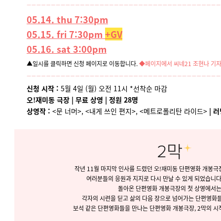
05.14. thu 7:30pm
05.15. fri 7:30pm
+GV
05.16. sat
3:00pm
▲일시를 클릭하면 신청 페이지로 이동합니다.
◆페이지에서 씨네21 조현나 기자
신청 시작 :
5월 4일 (월) 오전 11시
*선착순 마감
오!재미동 극장 | 무료 상영 | 정원 28명
상영작 :
<문 너머>, <내게 쓰인 편지>, <메트로폴리탄 라이드>
| 러
작년 11월 마지막 인사를 드렸던 오!재미동 단편영화 개봉극
여러분들의 응원과 지지로 다시 만날 수 있게 되었습니다
돌아온 단편영화 개봉극장의 첫 상영에서
각자의 시련을 딛고 삶의 다음 장으로 넘어가는 단편영화
보석 같은 단편영화들을 만나는 단편영화 개봉극장, 2막의 시