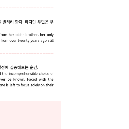
 빌리려 한다. 하지만 우민은 우
from her older brother, her only
 from over twenty years ago still
 감정에 집중해보는 순간.
d the incomprehensible choice of
ever be known. Faced with the
 is left to focus solely on their