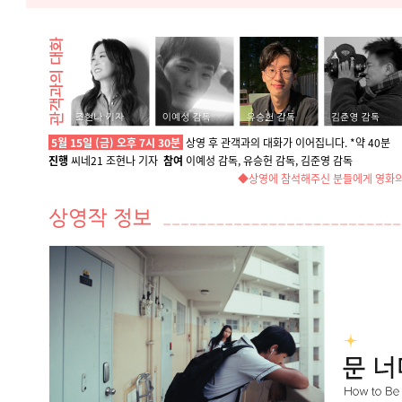
5월 15일 (금) 오후 7시 30분
상영 후
관객과의 대화가 이어집니다.
*약 40분
진행
씨네21 조현나 기자
참여
이예성 감독, 유승헌 감독, 김준영 감독
◆상영에 참석해주신 분들에게 영화의