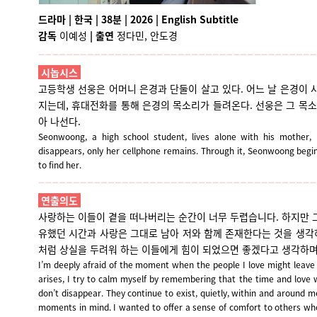
드라마 | 한국 | 38분 | 2026 | English Subtitle
감독
이예성
|
출연
정다민, 안도경
시놉시스
고등학생 선웅은 어머니 은경과 단둘이 살고 있다. 어느 날 은경이
지는데, 휴대전화를 통해 은경의 목소리가 들려온다. 선웅은 그 목
아 나선다.
Seonwoong, a high school student, lives alone with his mother
disappears, only her cellphone remains.
Through it, Seonwoong begin
to find her.
연출의도
사랑하는 이들이 곁을 떠나버리는 순간이 너무 두렵습니다. 하지만 그
유했던 시간과 사랑은 그대로 남아 저와 함께 존재한다는 것을 생각
처럼 상실을 두려워 하는 이들에게 힘이 되었으면 좋겠다고 생각하
I’m deeply afraid of the moment when the people I love might leave
arises, I try to calm myself by remembering that the time and lov
don’t disappear. They continue to exist, quietly, within and around 
moments in mind. I wanted to offer a sense of comfort to others who