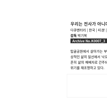
우리는 전사가 아니
다큐멘터리 | 한국 | 41분 |
감독
박기복
Archive No.K0007_3
탑골공원에서 살아가는 부랑
상적인 삶의 일선에서 낙오
흔히 삶의 패배자로 간주되
위기를 재조명하고 있다.