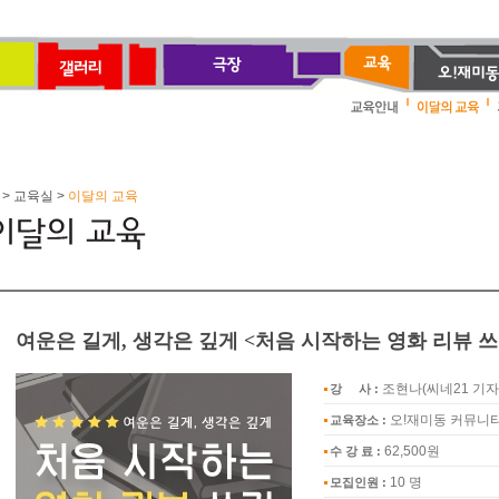
> 교육실 >
이달의 교육
여운은 길게, 생각은 깊게 <처음 시작하는 영화 리뷰 
조현나(씨네21 기자
강 사 :
오!재미동 커뮤니
교육장소 :
62,500원
수 강 료 :
10 명
모집인원 :