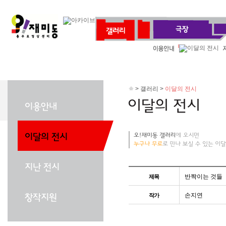
> 갤러리 >
이달의 전시
반짝이는 것들
제목
손지연
작가