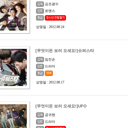
김조광수
로맨스
상영일 :
2012.08.24
[무엇이든 보러 오세요!]슈퍼스타
임진순
드라마
상영일 :
2012.08.17
[무엇이든 보러 오세요!]UFO
공귀현
드라마