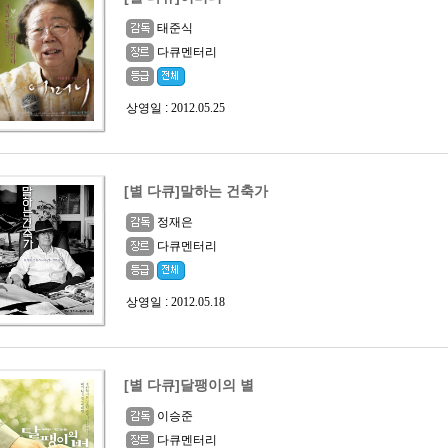
태준식
다큐멘터리
상영일 :
2012.05.25
[별 다큐]말하는 건축가
정재은
다큐멘터리
상영일 :
2012.05.18
[별 다큐]달팽이의 별
이승준
다큐멘터리