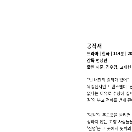
공작새
드라마 | 한국 | 114분 | 2
감독
변성빈
출연
해준, 김우겸, 고재현
“넌 너만의 컬러가 없어”
왁킹댄서인 트랜스젠더 ‘
없다는 이유로 수상에 실패
길’의 부고 전화를 받게 된
‘덕길’의 추모굿을 올리면
정하지 않는 고향 사람들을
‘신명’은 그 곳에서 뜻밖