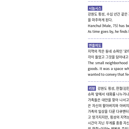
시놉시스
강원도 횡성, 수십 년간 같은
을 마주하게 된다.
Hanchul (Male, 75) has b
As time goes by, he finds
연출의도
지역의 작은 동네 슈퍼인 ‘로
각이 들었고 그것을 담아내고
The small neighborhood s
goods. It was a space w
wanted to convey that fee
리뷰
강원도 횡성, 한철(김한
슈퍼 앞에서 대화를 나누거나
가족들은 대안을 찾아 나서고
은 자신의 할아버지와 아버지
가족의 일상을 다룬 다큐멘터
고 망가지지만, 횡성의 지역
시간이 지닌 무게를 종종 자신
의 한철>이라는 제목은 주인