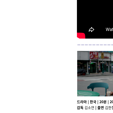
드라마 | 한국 | 20분 | 202
감독
김소연
|
출연
김한철