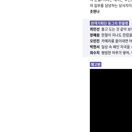
의 일부를 담당하는 당사자이
조현나
관객기획단 동그리 한줄평
최민선
돌고 도는 것 같아 
장혜원
한철이 지나도 한참을
오민진
카메라를 들이대면 어
박현서
일상 속 패인 자국을
최수지
평범한 하루가 쌓여, 
예고편