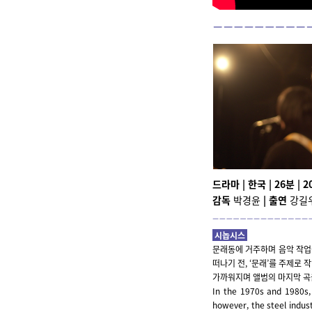
드라마 | 한국 | 26분 | 202
감독
박경윤
|
출연
강길우
시놉시스
문래동에 거주하며 음악 작업
떠나기 전, ‘문래’를 주제로
가까워지며 앨범의 마지막 곡
In the 1970s and 1980s, 
however, the steel indust