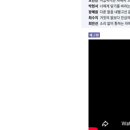
오민진
시끌벅적한 자매의 고
박현서
너에게 닿기를 바라는
장혜원
다른 말을 내뱉고선 
최수지
거짓의 말보다 진심의 
최민선
소리 없이 통하는 자
예고편