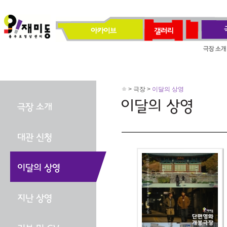
> 극장 >
이달의 상영