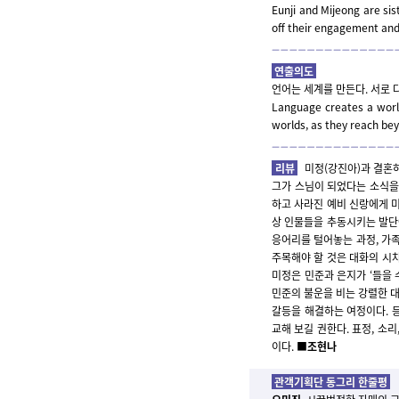
Eunji and Mijeong are sis
off their engagement and
연출의도
언어는 세계를 만든다. 서로 
Language creates a world
worlds, as they reach bey
리뷰
미정(강진아)과 결혼하
그가 스님이 되었다는 소식을 
하고 사라진 예비 신랑에게 
상 인물들을 추동시키는 발단
응어리를 털어놓는 과정, 가
주목해야 할 것은 대화의 시차
미정은 민준과 은지가 ‘들을 
민준의 불운을 비는 강렬한 대
갈등을 해결하는 여정이다. 등
교해 보길 권한다. 표정, 소
이다.
■조현나
관객기획단 동그리 한줄평