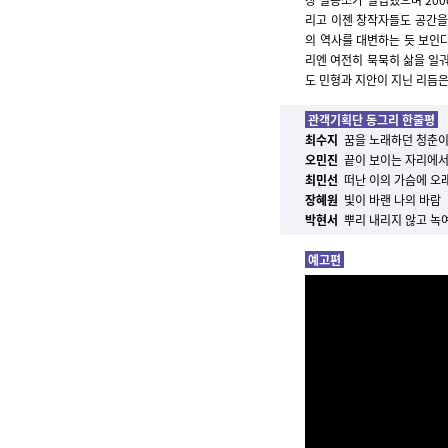
리고 이젠 창작자들도 공간을 
의 역사를 대변하는 듯 보인다
리엔 여전히 묵묵히 삶을 일
도 민형과 지안이 지닌 리듬은
관객기획단 동그리 한줄평
최수지
꿈을 노래하던 청춘이
오민진
끝이 보이는 자리에서
최민선
떠난 이의 가슴에 오래 
장혜원
빛이 바랜 나의 바람
박현서
뿌리 내리지 않고 녹여
예고편