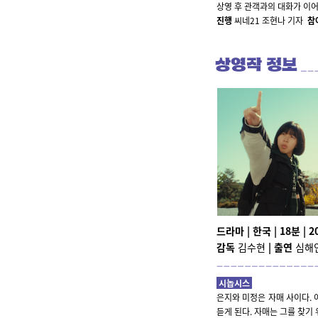
상영 후
관객과의 대화가 이
진행
씨네21 조현나 기자
참
드라마 | 한국 | 18분 | 2
감독
김수현
|
출연
심해인
시놉시스
은지와 미정은 자매 사이다. 
듣게 된다. 자매는 그를 찾기 