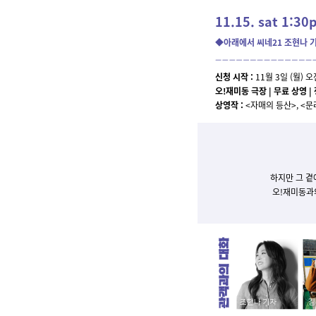
11.15. sat 1:3
◆아래에서 씨네21 조현나 
신청 시작 :
11월 3일 (월) 
오!재미동 극장 | 무료 상영 |
상영작 :
<자매의 등산>, <문
하지만 그 곁
오!재미동과