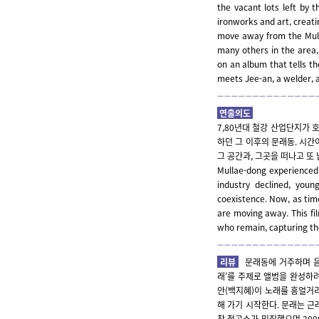
the vacant lots left by 
ironworks and art, creat
move away from the Mulla
many others in the area,
on an album that tells the
meets Jee-an, a welder, a
연출의도
7,80년대 철강 산업단지가 
하던 그 이후의 문래동. 시간
그 공간과, 그곳을 떠나고 또
Mullae-dong experienced 
industry declined, you
coexistence. Now, as tim
are moving away. This fi
who remain, capturing t
리뷰
문래동에 거주하며 음악
래’를 주제로 앨범을 완성하려
안(백지혜)이 노래를 흥얼거리
해 가기 시작한다. 문래는 근
창 철공소가 밀집했으며 20