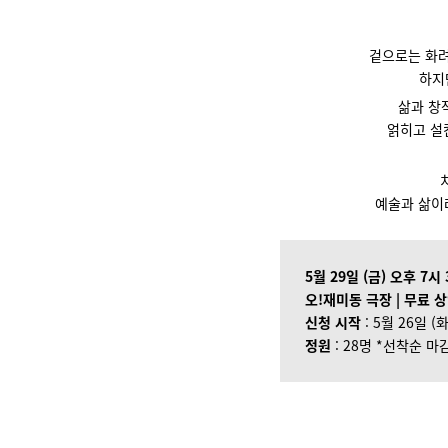
겉으로는 화려
하지
삶과 창
얽히고 설
예술과 삶
5월 29일 (금) 오후 7시
오!재미동 극장 | 무료 
신청 시작
: 5월 26일 (
정원
: 28명 *선착순 마