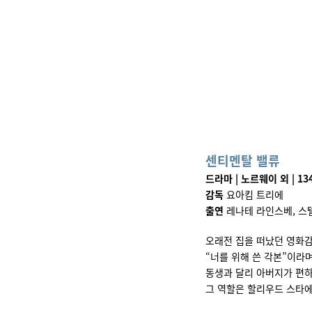
센티멘탈 밸류
드라마 | 노르웨이 외 | 134
감독
요아킴 트리에
출연
레나테 라인스베, 스
오래전 집을 떠났던 영화감
“너를 위해 쓴 각본”이라
동생과 달리 아버지가 편
그 역할은 할리우드 스타에