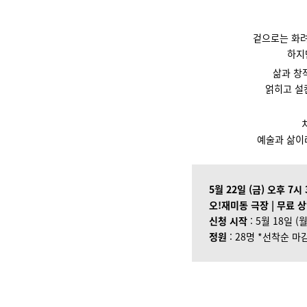
겉으로는 화려
하지
삶과 창
얽히고 설
예술과 삶
5월 22일 (금) 오후 7시
오!재미동 극장 | 무료 
신청 시작
: 5월 18일 (
정원
: 28명 *선착순 마