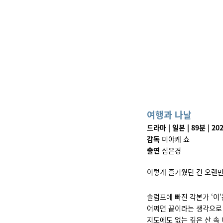
여행과 나날
드라마 | 일본 | 89분 | 20
감독
미야케 쇼
출연
심은경
이렇게 즐거웠던 건 오랜
슬럼프에 빠진 각본가 ‘이’
어쩌면 끝이라는 생각으로
지도에도 없는 깊은 산 속 