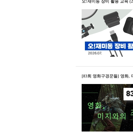
오!재미동 장비 활용 교육 (202
[83회 영화구경꾼들] 영화,