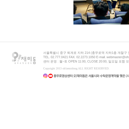
서울특별시 중구 퇴계로 지하 214 (충무로역 지하1층 개찰구
TEL. 02.777.0421 FAX. 02.2273.1050 E-mail. webmaster@oh
센터 운영 : 월~토 OPEN 11:00, CLOSE 20:00, 일요일 포
Copyright 2013 oh!zemidong ALL RIGHT RESERVED.