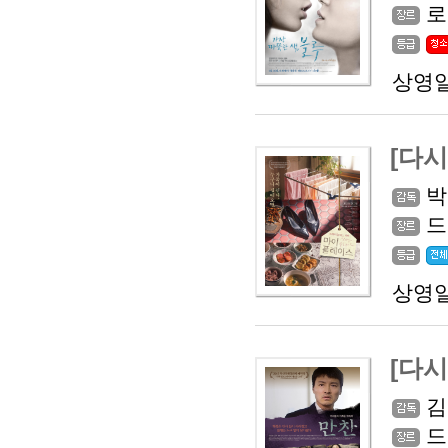
로
상영일
[다시
박
드
상영일
[다시
김
드