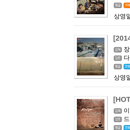
상영일
[201
장
다
상영일
[HO
이
드