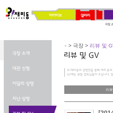
> 극장 >
리뷰 및 G
리뷰
[201