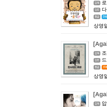
로
다
상영일
[Ag
조
드
상영일
[Ag
압