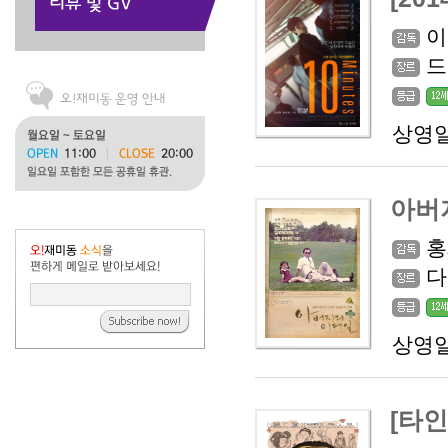
이
드
상영일
아버
홍
다
상영일
[타