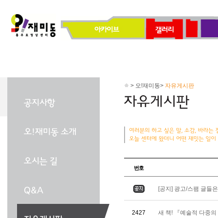
> 오!재미동>
자유게시판
번호
[공지] 광고/스팸 글들
2427
새 책! 『예술적 다중의 