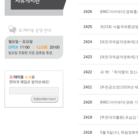
2426
[MBC아카데미] 영화
2425
제23회 서울국제환경영화
2424
[제천국제음악영화제] 영
2423
[제천국제음악영화제] 
2422
새 책! 『취약함의 정신
2421
[추천공모전] 2026년 
2420
[MBC아카데미] 영화 기
2419
[추천대외활동] 초실감 영상
2418
5월 6일(수), 독립영