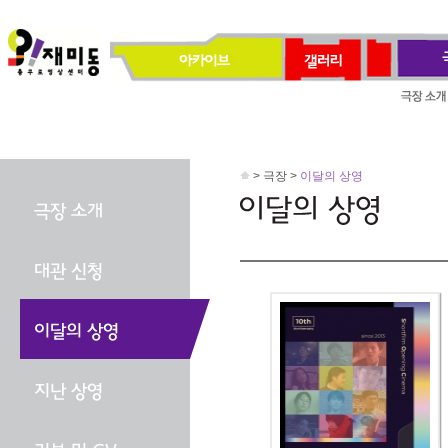
> 극장 >
이달의 상영