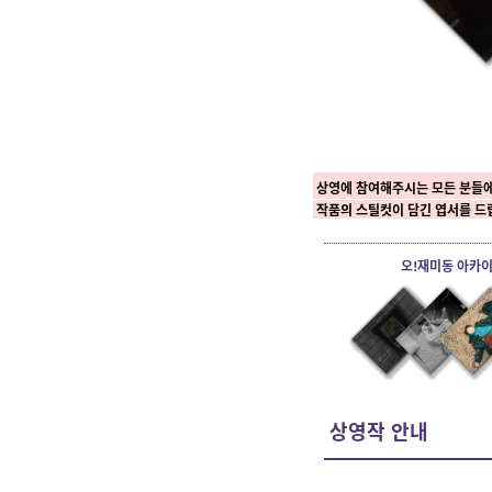
상영에 참여해주시는
모든 분들
작품의 스틸컷이 담긴 엽서를 드
오!재미동 아카이
상영작 안내