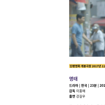
단편영화 개봉극장 2017년 1
명태
드라마 | 한국 | 23분 | 20
감독
이홍매
출연
강길우