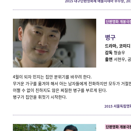
2015 대구단편영화제 애플시네마 우수상, 2
단편영화 개봉극장 
병구
드라마, 코미디 | 
감독
형슬우
출연
서현우, 
4월이 되자 민지는 집안 분위기를 바꾸려 한다.
무거운 가구를 옮겨야 해서 아는 남자들에게 전화하지만 모두가 거절
어쩔 수 없이 친하지도 않은 찌질한 병구를 부르게 된다.
병구가 집안을 휘젓기 시작한다.
2015 서울독립영
단편영화 개봉극장