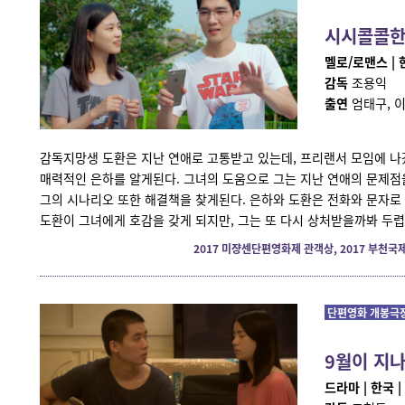
시시콜콜한
멜로/로맨스 | 한국
감독
조용익
출연
엄태구, 
감독지망생 도환은 지난 연애로 고통받고 있는데, 프리랜서 모임에 
매력적인 은하를 알게된다. 그녀의 도움으로 그는 지난 연애의 문제점
그의 시나리오 또한 해결책을 찾게된다. 은하와 도환은 전화와 문자로
도환이 그녀에게 호감을 갖게 되지만, 그는 또 다시 상처받을까봐 두렵
2017 미쟝센단편영화제 관객상, 2017 부
단편영화 개봉극장 
9월이 지
드라마 | 한국 | 