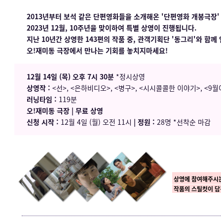
2013년부터 보석 같은 단편영화들을 소개해온 '단편영화 개봉극장'
2023년 12월, 10주년을 맞이하여 특별 상영이 진행됩니다.
지난 10년간 상영한 143편의 작품 중,
관객기획단 '동그리'와 함께 
오!재미동 극장에서 만나는 기회를 놓치지마세요!
12월 14일 (목) 오후 7시 30분
*정시상영
상영작 :
<선>, <은하비디오>, <병구>, <시시콜콜한 이야기>, <9
러닝타임 :
119분
오!재미동 극장 | 무료 상영
신청 시작 :
12월 4일 (월) 오전 11시
|
정원 :
28명 *선착순 마감
상영에 참여해주시
작품의 스틸컷이 담